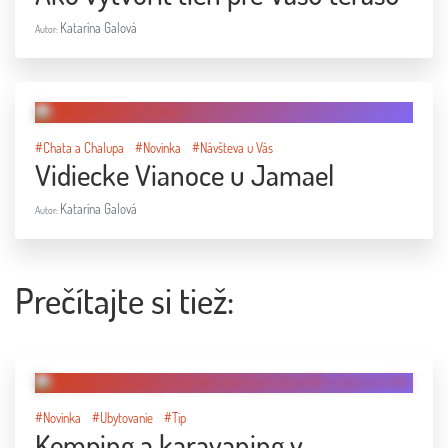
Prečítajte si tiež:
#Novinka
#Ubytovanie
#Tip
Kemping a karavaning v
novembri: keď rozum hovorí NIE
a srdce kričí ÁNO!
Katarína Galová
Autor:
#Chata a Chalupa
#Novinka
#Záhrada
#Tip