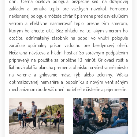
ohni. Čierna oceľová pologuľa bezpečne sedí na dizajnovej
základni a ponúka teplo pre všetkých navôkol. Pomocou
naklonenej pologule môžete chrániť plamene pred osviežujúcim
vetrom a efektívne nasmerovať teplo presne tým smerom,
ktorým ho chcete cítiť. Bez ohľadu na to, akým smerom ho
otočíte, odnímateľný zásobník na popol vo vnútri pologule
zaručuje optimálny prísun vzduchu pre bezdymový oheň.
Nečakaná návšteva a hladní hostia? So správnym podpálením
pripravený na použitie za približne 10 minút. Grilovací rošt a
liatinová platňa plancha premenia ohnisko na všestranné miesto
na varenie a grilovanie mäsa, rýb alebo zeleniny. Vďaka
optimalizovanej hemisfére a popolníku s novým ventilačným
mechanizmom bude váš oheň horieť ešte čistejšie a príjemnejšie.