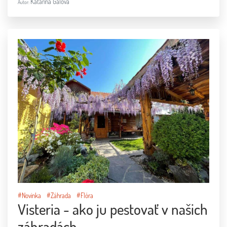
#Novinka
#Záhrada
#Flóra
Visteria - ako ju pestovať v našich
záhradách
Katarína Galová
Autor: