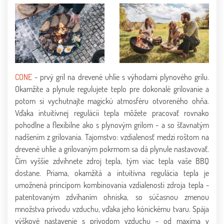
CONE
- prvý gril na drevené uhlie s výhodami plynového grilu.
Okamžite a plynule regulujete teplo pre dokonalé grilovanie a
potom si vychutnajte magickú atmosféru otvoreného ohňa.
Vďaka intuitívnej regulácii tepla môžete pracovať rovnako
pohodlne a flexibilne ako s plynovým grilom - a so šťavnatým
nadšením z grilovania. Tajomstvo: vzdialenosť medzi roštom na
drevené uhlie a grilovaným pokrmom sa dá plynule nastavovať.
Čím vyššie zdvihnete zdroj tepla, tým viac tepla vaše BBQ
dostane. Priama, okamžitá a intuitívna regulácia tepla je
umožnená princípom kombinovania vzdialenosti zdroja tepla -
patentovaným zdvíhaním ohniska, so súčasnou zmenou
množstva prívodu vzduchu, vďaka jeho kónickému tvaru. Spája
výškové nastavenie s prívodom vzduchu - od maxima v