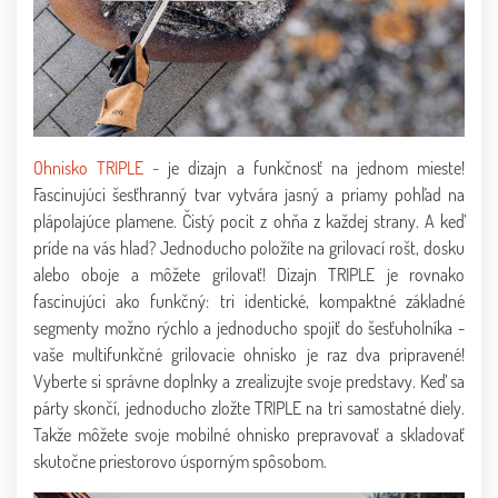
Ohnisko TRIPLE -
je dizajn a funkčnosť na jednom mieste!
Fascinujúci šesťhranný tvar vytvára jasný a priamy pohľad na
plápolajúce plamene. Čistý pocit z ohňa z každej strany. A keď
príde na vás hlad? Jednoducho položíte na grilovací rošt, dosku
alebo oboje a môžete grilovať! Dizajn TRIPLE je rovnako
fascinujúci ako funkčný: tri identické, kompaktné základné
segmenty možno rýchlo a jednoducho spojiť do šesťuholníka -
vaše multifunkčné grilovacie ohnisko je raz dva pripravené!
Vyberte si správne doplnky a zrealizujte svoje predstavy. Keď sa
párty skončí, jednoducho zložte TRIPLE na tri samostatné diely.
Takže môžete svoje mobilné ohnisko prepravovať a skladovať
skutočne priestorovo úsporným spôsobom.