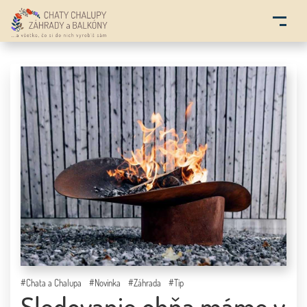
ÚVOD
BLOG
O MNE
KONTAKT
PARTNERI
#Chata a Chalupa
#Novinka
#Záhrada
#Tip
Sledovanie ohňa máme v