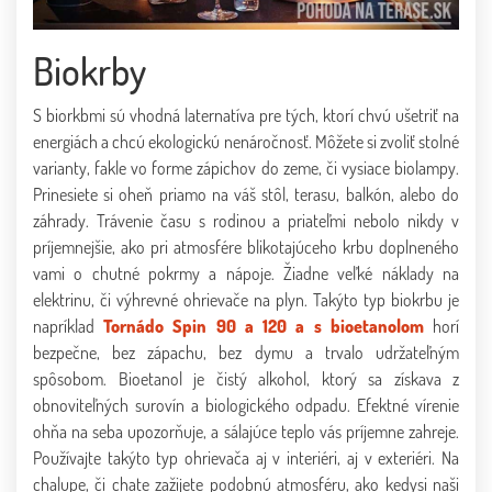
Biokrby
S biorkbmi sú vhodná laternatíva pre tých, ktorí chvú ušetriť na
energiách a chcú ekologickú nenáročnosť. Môžete si zvoliť stolné
varianty, fakle vo forme zápichov do zeme, či vysiace biolampy.
Prinesiete si oheň priamo na váš stôl, terasu, balkón, alebo do
záhrady. Trávenie času s rodinou a priateľmi nebolo nikdy v
príjemnejšie, ako pri atmosfére blikotajúceho krbu doplneného
vami o chutné pokrmy a nápoje. Žiadne veľké náklady na
elektrinu, či výhrevné ohrievače na plyn. Takýto typ biokrbu je
napríklad
Tornádo Spin 90 a 120 a s bioetanolom
horí
bezpečne, bez zápachu, bez dymu a trvalo udržateľným
spôsobom. Bioetanol je čistý alkohol, ktorý sa získava z
obnoviteľných surovín a biologického odpadu. Efektné vírenie
ohňa na seba upozorňuje, a sálajúce teplo vás príjemne zahreje.
Používajte takýto typ ohrievača aj v interiéri, aj v exteriéri. Na
chalupe, či chate zažijete podobnú atmosféru, ako kedysi naši