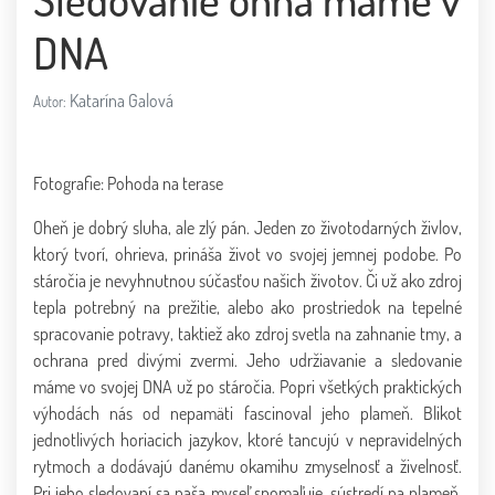
DNA
Katarína Galová
Autor:
Fotografie: Pohoda na terase
Oheň je dobrý sluha, ale zlý pán. Jeden zo životodarných živlov,
ktorý tvorí, ohrieva, prináša život vo svojej jemnej podobe. Po
stáročia je nevyhnutnou súčasťou našich životov. Či už ako zdroj
tepla potrebný na prežitie, alebo ako prostriedok na tepelné
spracovanie potravy, taktiež ako zdroj svetla na zahnanie tmy, a
ochrana pred divými zvermi. Jeho udržiavanie a sledovanie
máme vo svojej DNA už po stáročia. Popri všetkých praktických
výhodách nás od nepamäti fascinoval jeho plameň. Blikot
jednotlivých horiacich jazykov, ktoré tancujú v nepravidelných
rytmoch a dodávajú danému okamihu zmyselnosť a živelnosť.
Pri jeho sledovaní sa naša myseľ spomaľuje, sústredí na plameň,