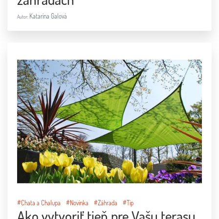
#Chata a Chalupa
#Novinka
#Záhrada
#Tip
Ako vytvoriť tieň pre Vašu terasu
Katarína Galová
Autor:
#Chata a Chalupa
#Novinka
#Návšteva u Vás
Vidiecke Vianoce u Jamael
Katarína Galová
Autor: