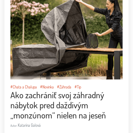
#Chata a Chalupa
#Novinka
#Záhrada
#Tip
Ako zachrániť svoj záhradný
nábytok pred daždivým
„monzúnom“ nielen na jeseň
Katarína Galová
Autor: