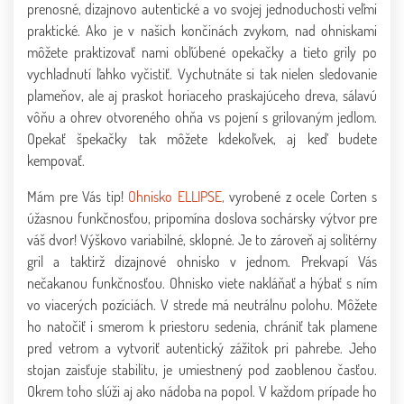
prenosné, dizajnovo autentické a vo svojej jednoduchosti veľmi
praktické. Ako je v našich končinách zvykom, nad ohniskami
môžete praktizovať nami obľúbené opekačky a tieto grily po
vychladnutí ľahko vyčistiť. Vychutnáte si tak nielen sledovanie
plameňov, ale aj praskot horiaceho praskajúceho dreva, sálavú
vôňu a ohrev otvoreného ohňa vs pojení s grilovaným jedlom.
Opekať špekačky tak môžete kdekoľvek, aj keď budete
kempovať.
Mám pre Vás tip!
Ohnisko ELLIPSE,
vyrobené z ocele Corten s
úžasnou funkčnosťou, pripomína doslova sochársky výtvor pre
váš dvor! Výškovo variabilné, sklopné. Je to zároveň aj solitérny
gril a taktirž dizajnové ohnisko v jednom. Prekvapí Vás
nečakanou funkčnosťou. Ohnisko viete nakláňať a hýbať s ním
vo viacerých pozíciách. V strede má neutrálnu polohu. Môžete
ho natočiť i smerom k priestoru sedenia, chrániť tak plamene
pred vetrom a vytvoriť autentický zážitok pri pahrebe. Jeho
stojan zaisťuje stabilitu, je umiestnený pod zaoblenou časťou.
Okrem toho slúži aj ako nádoba na popol. V každom prípade ho