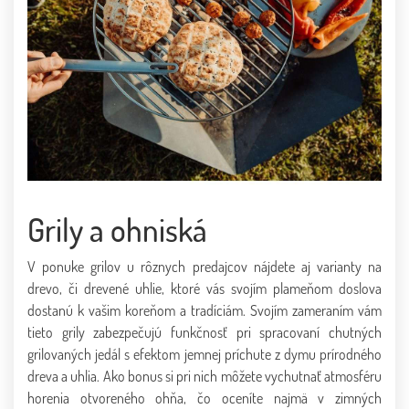
Grily a ohniská
V ponuke grilov u rôznych predajcov nájdete aj varianty na
drevo, či drevené uhlie, ktoré vás svojím plameňom doslova
dostanú k vašim koreňom a tradíciám. Svojím zameraním vám
tieto grily zabezpečujú funkčnosť pri spracovaní chutných
grilovaných jedál s efektom jemnej príchute z dymu prírodného
dreva a uhlia. Ako bonus si pri nich môžete vychutnať atmosféru
horenia otvoreného ohňa, čo oceníte najmä v zimných