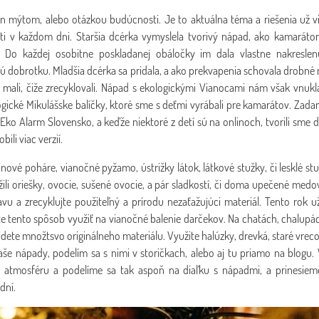
len mýtom, alebo otázkou budúcnosti. Je to aktuálna téma a riešenia už v
ti v každom dni. Staršia dcérka vymyslela tvorivý nápad, ako kamaráto
. Do každej osobitne poskladanej obáločky im dala vlastne nakreslen
ú dobrotku. Mladšia dcérka sa pridala, a ako prekvapenia schovala drobné 
ali, čiže zrecyklovali. Nápad s ekologickými Vianocami nám však vnukla
gické Mikulášske balíčky, ktoré sme s deťmi vyrábali pre kamarátov. Zada
 Eko Alarm Slovensko, a keďže niektoré z detí sú na onlinoch, tvorili sm
bili viac verzií.
inové poháre, vianočné pyžamo, ústrižky látok, látkové stužky, či lesklé st
li oriešky, ovocie, sušené ovocie, a pár sladkostí, či doma upečené medov
avu a zrecyklujte použiteľný a prírodu nezaťažujúci materiál. Tento rok u
te tento spôsob využiť na vianočné balenie darčekov. Na chatách, chalupách
dete množtsvo originálneho materiálu. Využite halúzky, drevká, staré vreco
Vaše nápady, podelím sa s nimi v storičkach, alebo aj tu priamo na blogu
 atmosféru a podelíme sa tak aspoň na diaľku s nápadmi, a prinesiem
dní.