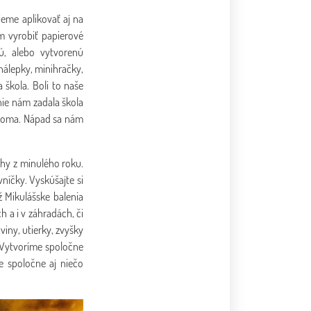
ieme aplikovať aj na
m vyrobiť papierové
ú, alebo vytvorenú
nálepky, minihračky,
 škola. Boli to naše
nie nám zadala škola
e doma. Nápad sa nám
uhy z minulého roku.
níčky. Vyskúšajte si
ž Mikulášske balenia
 a i v záhradách, či
viny, utierky, zvyšky
. Vytvoríme spoločne
e spoločne aj niečo