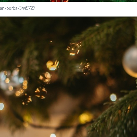
than-borba-3445727