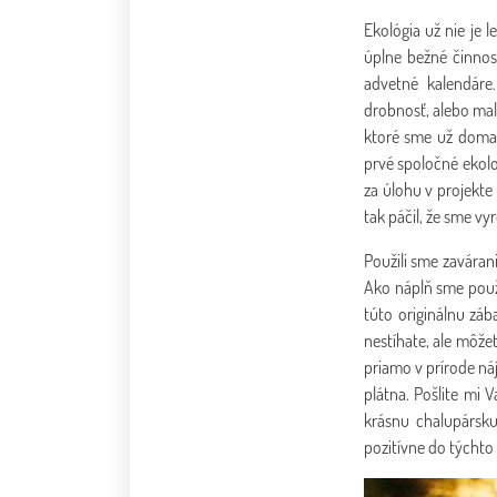
Ekológia už nie je 
úplne bežné činnos
advetné kalendáre
drobnosť, alebo mal
ktoré sme už doma m
prvé spoločné ekolo
za úlohu v projekte
tak páčil, že sme vyro
Použili sme zaváran
Ako náplň sme použi
túto originálnu záb
nestíhate, ale môže
priamo v prírode náj
plátna. Pošlite mi 
krásnu chalupársku
pozitívne do týchto 