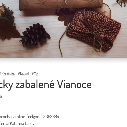
#Kreativita
#Návod
#Tip
cky zabalené Vianoce
vá
 pexels-caroline-feelgood-3363684
čenia: Katarína Galová