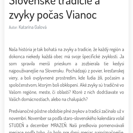
zvyky počas Vianoc
Katarína Galová
Autor:
Naša história je tak bohatá na zvyky a tradície, že každý región a
dokonca niekedy každá obec má svoje špecifické zvyklosti. Ja
som spravila menší prieskum a zozbierala tie kedysi
najpoužívanejšie na Slovensku. Pochádzajú z povier, kresťanskej
viery, a boli ovplyvnené prostredím, kde ľudia žili, počasím a
spoločenstvom, ktorým boli obklopení. Aké zvyky sú tradičné vo
Vašom regióne, meste, či oblasti? Ktoré z nich dodržiavate vo
Vašich domácnostiach, alebo na chalupách?
Predvianočné pôstne obdobie plné zvykov a tradícií začínalo už v
novembri. November sa podľa staro-slovenského kalendára volal
STUDEŇ a december MRAZEŇ. Naši predkovia pomenovávali
mesiace podľa toho, čo bolo pre daný mesiac najpríznačnejšie.