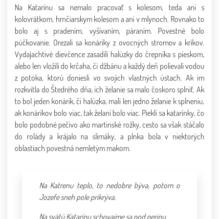
Na Katarínu sa nemalo pracovať s kolesom, teda ani s
kolovrátkom, hrnčiarskym kolesom a ani v mlynoch. Rovnako to
bolo aj s pradením, vyšívaním, páraním. Povestné bolo
púčkovanie. Orezali sa konáriky z ovocných stromov a kríkov.
Vydajachtivé dievčence zasadili halúzky do črepníka s pieskom,
alebo len vložili do krčaha, či džbánu a každý deň polievali vodou
z potoka, ktorú doniesli vo svojich vlastných ústach. Ak im
rozkvitla do Štedrého dňa, ich želanie sa malo čoskoro splniť. Ak
to bol jeden konárik, či halúzka, mali len jedno želanie k splneniu,
ak konárikov bolo viac, tak želaní bolo viac. Piekli sa katarínky, čo
bolo podobné pečivo ako martinské rožky, cesto sa však stáčalo
do rolády a krájalo na slimáky, a plnka bola v niektorých
oblastiach povestná nemletým makom.
Na Katrenu teplo, to nedobre býva, potom o
Jozefe sneh pole prikrýva.
Na svätú Katarínu schovajme sa pod perinu.