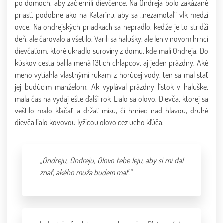
po domoch, aby začiernili dievčence. Na Ondreja bolo zakázané
priasť, podobne ako na Katarínu, aby sa „nezamotal“ vlk medzi
ovce. Na ondrejských priadkach sa nepradlo, keďže je to stridží
deň, ale čarovalo a všetilo. Varili sa halušky, ale len v novom hrnci
dievčaťom, ktoré ukradlo suroviny z domu, kde mali Ondreja. Do
kúskov cesta balila mená 13tich chlapcov, aj jeden prázdny. Aké
meno vytiahla vlastnými rukami z horúcej vody, ten sa mal stať
jej budúcim manželom. Ak vyplával prázdny lístok v haluške,
mala čas na vydaj ešte ďalší rok. Lialo sa olovo. Dievča, ktorej sa
veštilo malo kľačať a držať misu, či hrniec nad hlavou, druhé
dievča lialo kovovou lyžicou olovo cez ucho kľúča.
„Ondreju, Ondreju, Olovo tebe leju, aby si mi dal
znať, akého muža budem mať.“