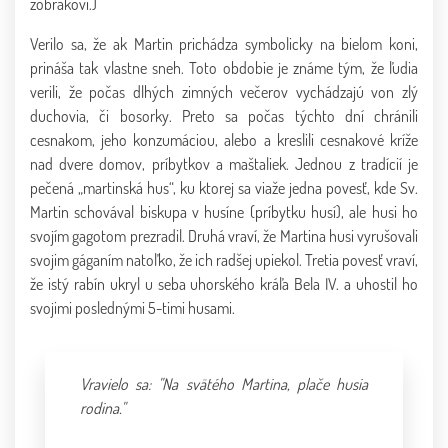
žobrákovi.)
Verilo sa, že ak Martin prichádza symbolicky na bielom koni,
prináša tak vlastne sneh. Toto obdobie je známe tým, že ľudia
verili, že počas dlhých zimných večerov vychádzajú von zlý
duchovia, či bosorky. Preto sa počas týchto dní chránili
cesnakom, jeho konzumáciou, alebo a kreslili cesnakové kríže
nad dvere domov, príbytkov a maštaliek. Jednou z tradícií je
pečená „martinská hus“, ku ktorej sa viaže jedna povesť, kde Sv.
Martin schovával biskupa v husíne (príbytku husí), ale husi ho
svojím gagotom prezradil. Druhá vraví, že Martina husi vyrušovali
svojim gáganím natoľko, že ich radšej upiekol. Tretia povesť vraví,
že istý rabín ukryl u seba uhorského kráľa Bela IV. a uhostil ho
svojimi poslednými 5-timi husami.
Vravielo sa: "Na svätého Martina, plače husia
rodina."