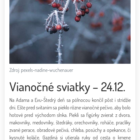
Zdroj: pexels-nadine-wuchenauer
Vianočné sviatky – 24.12.
Na Adama a Evu-Štedrý deň sa pólnocou končil pôst i stridžie
dni. Ešte pred svitaním sa pieklo rôzne vianočné pečivo, aby bolo
hotové pred východom slnka. Piekli sa figúrky zvierat z dvora,
makovníky, medovníky, štedráky, orechovníky, roháče, praclíky
zvané perace, obradové pečivá, chleba, posúchy a opekance, či
kysnuté koláče. Gazdiná si utierala ruky od cesta o kmene