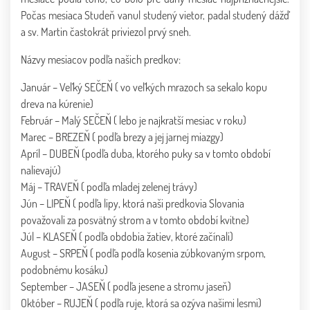
Počas mesiaca Studeň vanul studený vietor, padal studený dážď
a sv. Martin častokrát priviezol prvý sneh.
Názvy mesiacov podľa našich predkov:
Január – Veľký SEČEŇ ( vo veľkých mrazoch sa sekalo kopu
dreva na kúrenie)
Február – Malý SEČEŇ ( lebo je najkratší mesiac v roku)
Marec – BREZEŇ ( podľa brezy a jej jarnej miazgy)
Apríl – DUBEŇ (podľa duba, ktorého puky sa v tomto období
nalievajú)
Máj – TRAVEŇ ( podľa mladej zelenej trávy)
Jún – LIPEŇ ( podľa lipy, ktorá naši predkovia Slovania
považovali za posvätný strom a v tomto období kvitne)
Júl – KLASEŇ ( podľa obdobia žatiev, ktoré začínali)
August – SRPEŇ ( podľa podľa kosenia zúbkovaným srpom,
podobnému kosáku)
September – JASEŇ ( podľa jesene a stromu jaseň)
Október – RUJEŇ ( podľa ruje, ktorá sa ozýva našimi lesmi)