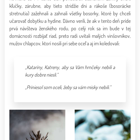
kľučky, zárubne, aby tieto stridžie dni a rákoše (bosorácke
stretnutia) zažehnali a zahnali všetky bosorky, ktoré by chceli
učarovať dobytku a hydine. Dávno verili, že ak v tento deň príde
prvá návšteva ženského rodu, po celý rok sa im bude v tej
domácnosti rozbíjať riad, preto radi uvítali malých vinšovníkov,
mužov chlapcov, ktorí nosili pri sebe oceľ a aj im koledovali:
„Kataríny, Katreny, aby sa Vám hrnčeky nebili a
kury dobre niesli.“
„Priniesol som oceli, žeby sa vám misky nebili.“