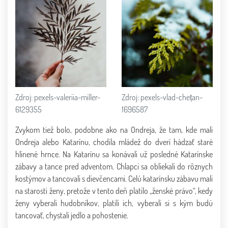
Zdroj: pexels-valeriia-miller-
Zdroj: pexels-vlad-chețan-
6129355
1696587
Zvykom tiež bolo, podobne ako na Ondreja, že tam, kde mali
Ondreja alebo Katarínu, chodila mládež do dverí hádzať staré
hlinené hrnce. Na Katarínu sa konávali už posledné Katarínske
zábavy a tance pred adventom. Chlapci sa obliekali do rôznych
kostýmov a tancovali s dievčencami. Celú katarínsku zábavu mali
na starosti ženy, pretože v tento deň platilo „ženské právo“, kedy
ženy vyberali hudobníkov, platili ich, vyberali si s kým budú
tancovať, chystali jedlo a pohostenie.