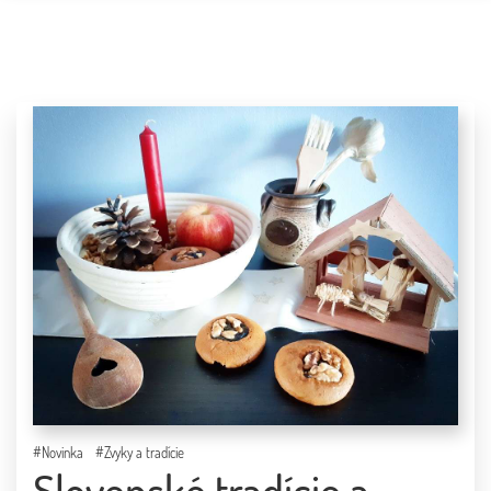
ÚVOD
BLOG
O MNE
KONTAKT
PARTNERI
#Novinka
#Zvyky a tradície
Slovenské tradície a