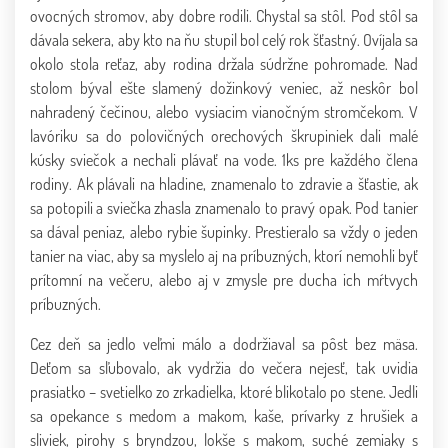
ovocných stromov, aby dobre rodili. Chystal sa stôl. Pod stôl sa
dávala sekera, aby kto na ňu stupil bol celý rok šťastný. Ovíjala sa
okolo stola reťaz, aby rodina držala súdržne pohromade. Nad
stolom býval ešte slamený dožinkový veniec, až neskôr bol
nahradený čečinou, alebo vysiacim vianočným stromčekom. V
lavóriku sa do polovičných orechových škrupiniek dali malé
kúsky sviečok a nechali plávať na vode. 1ks pre každého člena
rodiny. Ak plávali na hladine, znamenalo to zdravie a šťastie, ak
sa potopili a sviečka zhasla znamenalo to pravý opak. Pod tanier
sa dával peniaz, alebo rybie šupinky. Prestieralo sa vždy o jeden
tanier na viac, aby sa myslelo aj na príbuzných, ktorí nemohli byť
prítomní na večeru, alebo aj v zmysle pre ducha ich mŕtvych
príbuzných.
Cez deň sa jedlo veľmi málo a dodržiaval sa pôst bez mäsa.
Deťom sa sľubovalo, ak vydržia do večera nejesť, tak uvidia
prasiatko – svetielko zo zrkadielka, ktoré blikotalo po stene. Jedli
sa opekance s medom a makom, kaše, prívarky z hrušiek a
sliviek, pirohy s bryndzou, lokše s makom, suché zemiaky s