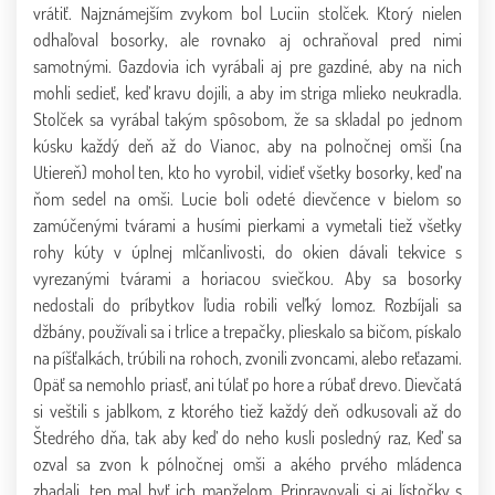
vrátiť. Najznámejším zvykom bol Luciin stolček. Ktorý nielen
odhaľoval bosorky, ale rovnako aj ochraňoval pred nimi
samotnými. Gazdovia ich vyrábali aj pre gazdiné, aby na nich
mohli sedieť, keď kravu dojili, a aby im striga mlieko neukradla.
Stolček sa vyrábal takým spôsobom, že sa skladal po jednom
kúsku každý deň až do Vianoc, aby na polnočnej omši (na
Utiereň) mohol ten, kto ho vyrobil, vidieť všetky bosorky, keď na
ňom sedel na omši. Lucie boli odeté dievčence v bielom so
zamúčenými tvárami a husími pierkami a vymetali tiež všetky
rohy kúty v úplnej mlčanlivosti, do okien dávali tekvice s
vyrezanými tvárami a horiacou sviečkou. Aby sa bosorky
nedostali do príbytkov ľudia robili veľký lomoz. Rozbíjali sa
džbány, používali sa i trlice a trepačky, plieskalo sa bičom, pískalo
na píšťalkách, trúbili na rohoch, zvonili zvoncami, alebo reťazami.
Opäť sa nemohlo priasť, ani túlať po hore a rúbať drevo. Dievčatá
si veštili s jablkom, z ktorého tiež každý deň odkusovali až do
Štedrého dňa, tak aby keď do neho kusli posledný raz, Keď sa
ozval sa zvon k pólnočnej omši a akého prvého mládenca
zbadali, ten mal byť ich manželom. Pripravovali si aj lístočky s