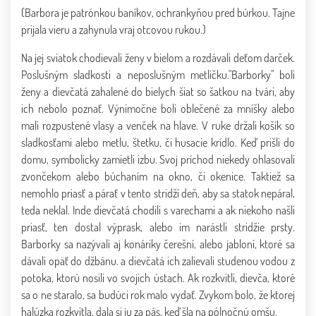
(Barbora je patrónkou baníkov, ochrankyňou pred búrkou. Tajne
prijala vieru a zahynula vraj otcovou rukou.)
Na jej sviatok chodievali ženy v bielom a rozdávali deťom darček.
Poslušným sladkosti a neposlušným metličku."Barborky" boli
ženy a dievčatá zahalené do bielych šiat so šatkou na tvári, aby
ich nebolo poznať. Výnimočne boli oblečené za mníšky alebo
mali rozpustené vlasy a venček na hlave. V ruke držali košík so
sladkosťami alebo metlu, štetku, či husacie krídlo. Keď prišli do
domu, symbolicky zamietli izbu. Svoj príchod niekedy ohlasovali
zvončekom alebo búchaním na okno, či okenice. Taktiež sa
nemohlo priasť a párať v tento stridží deň, aby sa statok nepáral,
teda neklal. Inde dievčatá chodili s varechami a ak niekoho našli
priasť, ten dostal výprask, alebo im narástli stridžie prsty.
Barborky sa nazývali aj konáriky čerešní, alebo jabloní, ktoré sa
dávali opäť do džbánu. a dievčatá ich zalievali studenou vodou z
potoka, ktorú nosili vo svojich ústach. Ak rozkvitli, dievča, ktoré
sa o ne staralo, sa budúci rok malo vydať. Zvykom bolo, že ktorej
halúzka rozkvitla, dala si ju za pás, keď šla na pólnočnú omšu.