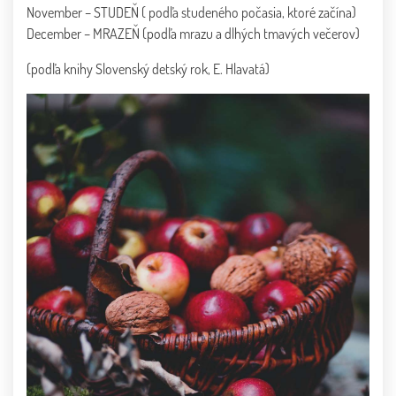
November – STUDEŇ ( podľa studeného počasia, ktoré začína)
December – MRAZEŇ (podľa mrazu a dlhých tmavých večerov)
(podľa knihy Slovenský detský rok, E. Hlavatá)