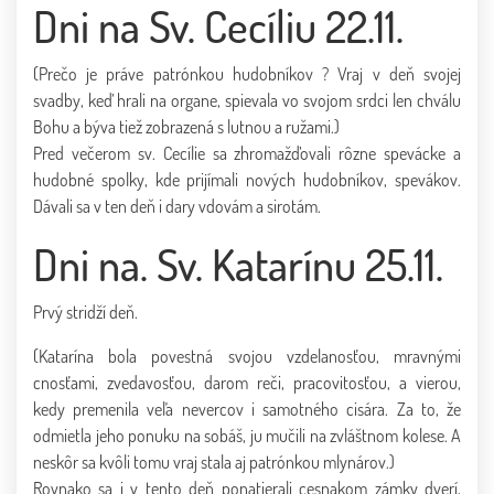
Dni na Sv. Cecíliu 22.11.
(Prečo je práve patrónkou hudobníkov ? Vraj v deň svojej
svadby, keď hrali na organe, spievala vo svojom srdci len chválu
Bohu a býva tiež zobrazená s lutnou a ružami.)
Pred večerom sv. Cecílie sa zhromažďovali rôzne spevácke a
hudobné spolky, kde prijímali nových hudobníkov, spevákov.
Dávali sa v ten deň i dary vdovám a sirotám.
Dni na. Sv. Katarínu 25.11.
Prvý stridží deň.
(Katarína bola povestná svojou vzdelanosťou, mravnými
cnosťami, zvedavosťou, darom reči, pracovitosťou, a vierou,
kedy premenila veľa nevercov i samotného cisára. Za to, že
odmietla jeho ponuku na sobáš, ju mučili na zvláštnom kolese. A
neskôr sa kvôli tomu vraj stala aj patrónkou mlynárov.)
Rovnako sa i v tento deň ponatierali cesnakom zámky dverí,