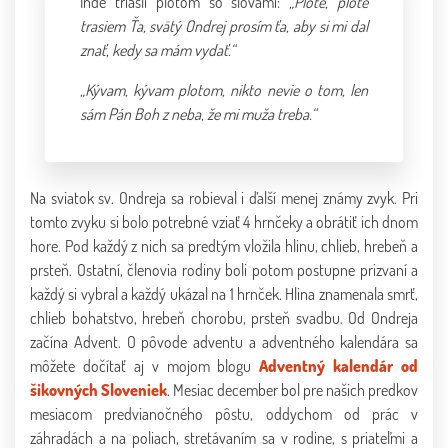
Inde triasli plotom so slovami:
„Plote, plote
trasiem Ťa, svätý Ondrej prosím ťa, aby si mi dal
znať, kedy sa mám vydať.“
„Kývam, kývam plotom, nikto nevie o tom, len
sám Pán Boh z neba, že mi muža treba.“
Na sviatok sv. Ondreja sa robieval i ďalší menej známy zvyk. Pri
tomto zvyku si bolo potrebné vziať 4 hrnčeky a obrátiť ich dnom
hore. Pod každý z nich sa predtým vložila hlinu, chlieb, hrebeň a
prsteň. Ostatní, členovia rodiny boli potom postupne prizvaní a
každý si vybral a každý ukázal na 1 hrnček. Hlina znamenala smrť,
chlieb bohatstvo, hrebeň chorobu, prsteň svadbu. Od Ondreja
začína Advent. O pôvode adventu a adventného kalendára sa
môžete dočítať aj v mojom blogu
Adventný kalendár od
šikovných Sloveniek
. Mesiac december bol pre našich predkov
mesiacom predvianočného pôstu, oddychom od prác v
záhradách a na poliach, stretávaním sa v rodine, s priateľmi a