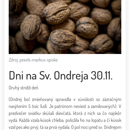
Zdroj: pexels-markus-spiske
Dni na Sv. Ondreja 30.11.
Druhý stridží deň.
(Ondrej bol zmieňovaný spravidla v súvislosti so zázračným
nasýtením 5 tisíc ľudí. Je patrónom neviest a zamilovaných). V
predvečer sviatku skúšali dievčatá, ktorá z nich sa čo najskôr
vydá. Každá vzala kúsok chleba, položila ho na lopatu a čí kúsok
vzal pes ako prvý, tá sa prvá vydala. O pol noci pred sv. Ondrejom