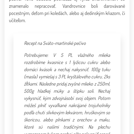
znamenalo nepracovať. Vandrovnice boli darovávané
pocestným, deťom pri koledách, alebo aj dedinským kňazom, či
učiteľom.
Recept na Sväto-martinské pečivo
Potrebujeme: V 5 PL vlažného mlieka
rozdrobíme kvasnice s 1 lyžicou cukru alebo
domáci kvások a nechaj nakysnúť. 100g tuku
(masla) vymiešaj s 3 PL kryštálového cukru, 2ks
žĺtkami. Následne pridaj zvyšné mlieko z 250ml,
500g hladkej múky a štipku soli. Nechaj
vykysnúť, kým zdvojnásobí svoj objem. Potom
môžeš plniť vyvaľkané nakrájané trojuholníky
podľa chuti slivkovým lekvárom, hruškovým so
škoricou, alebo plnkami z orechov a maku,
ktoré sú našimi tradičnými. Na plechu
vymazanom tukom nechaj ešte nakysnúť aspoň