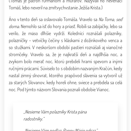
(Tomáš je patrón furmanom a murárov. Nazývali ho neveriaci
Tomáš, lebo neveril na zmŕtvychvstanie Ježiša Krista.)
Áno v tento deň sa oslavovalo Tomáša. Vravelo sa
Na Toma, seď
doma
. Nemohlo sa ísť do hory a priasť. Robili sa zabíjačky, lebo sa
verilo, že mäso dlhšie vydrží. Koledníci roznášali polazníky,
polazníčky – vetvičky čečiny s kláskami z dožinkového venca a
so stužkami. V neskoršom období pastieri roznášali aj vianočné
stromčeky. Vravelo sa, že je najkratší deň a najdlhšia noc, a
zvykom bolo merať noc, ktorú prebdeli hrami spevom a inými
ručnými prácami. Súviselo to s obdobím nazvaným Kračún, kedy
nastal zimný slnovrat, ktorého prapôvod slávenia sa vytvoril už
za starých Slovanov, kedy horeli ohne, sviece a prebdela sa celá
noc. Pod týmto názvom Slovania poznali obdobie Vianoc.
„Nesieme Vám polazníky Krista pána
radostníky.“
„Nesieme Vám podlaz.,Panny Márie odraz.“