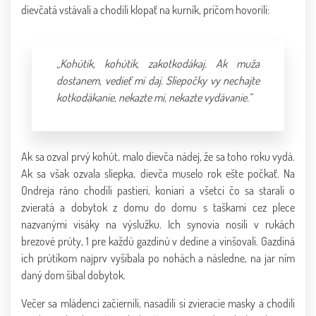
dievčatá vstávali a chodili klopať na kurník, pričom hovorili:
„Kohútik, kohútik, zakotkodákaj. Ak muža
dostanem, vedieť mi daj. Sliepočky vy nechajte
kotkodákanie, nekazte mi, nekazte vydávanie.“
Ak sa ozval prvý kohút, malo dievča nádej, že sa toho roku vydá.
Ak sa však ozvala sliepka, dievča muselo rok ešte počkať. Na
Ondreja ráno chodili pastieri, koniari a všetci čo sa starali o
zvieratá a dobytok z domu do domu s taškami cez plece
nazvanými visáky na výslužku. Ich synovia nosili v rukách
brezové prúty, 1 pre každú gazdinú v dedine a vinšovali. Gazdiná
ich prútikom najprv vyšibala po nohách a následne, na jar ním
daný dom šibal dobytok.
Večer sa mládenci začiernili, nasadili si zvieracie masky a chodili