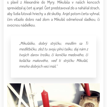
s plavil z Alexandrie do Myry. Mikuláša v našich koncoch
sprevádzal aj čert aj anjel. Čert predstavoval zlo a naháňal strach,
aby ľudia ľutovali hriechy a zlé skutky. Anjel potom čerta vyhnal,
čím víťazilo dobro nad zlom a Mikuláš odmeňoval sladkou, či
ovocnou nádielkou.
„Mikulášku, dobrý strýčku, modlím sa Ti
modlitbičku, zlož tu svoju plnú tašku, daj nám z
tvojich darov trošku, či koníčka medového, či
koláčka makového, veď ti strýčku Mikuláš,
mnoho dobrých vecí máš.“