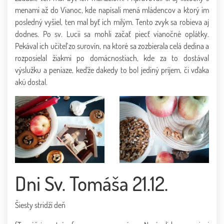
menami až do Vianoc, kde napísali mená mládencov a ktorý im
posledný vyšiel, ten mal byť ich milým. Tento zvyk sa robieva aj
dodnes. Po sv. Lucii sa mohli začať piecť vianočné oplátky.
Pekával ich učiteľ zo surovín, na ktoré sa zozbierala celá dedina a
rozposielal žiakmi po domácnostiach, kde za to dostával
výslužku a peniaze, keďže dakedy to bol jediný príjem, či vďaka
akú dostal.
Dni Sv. Tomáša 21.12.
Šiesty stridží deň