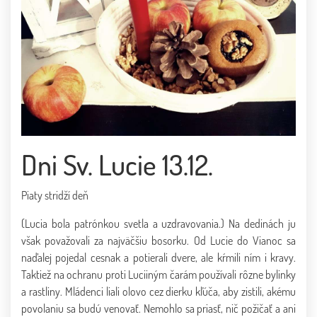
Dni Sv. Lucie 13.12.
Piaty stridží deň
(Lucia bola patrónkou svetla a uzdravovania.) Na dedinách ju
však považovali za najväčšiu bosorku. Od Lucie do Vianoc sa
naďalej pojedal cesnak a potierali dvere, ale kŕmili ním i kravy.
Taktiež na ochranu proti Luciiným čarám používali rôzne bylinky
a rastliny. Mládenci liali olovo cez dierku kľúča, aby zistili, akému
povolaniu sa budú venovať. Nemohlo sa priasť, nič požičať a ani