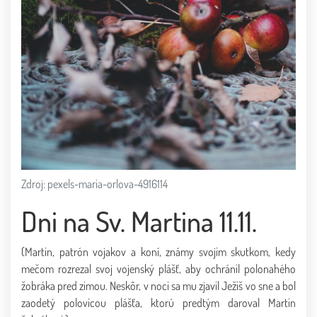
Zdroj: pexels-maria-orlova-4916114
Dni na Sv. Martina 11.11.
(Martin, patrón vojakov a koní, známy svojim skutkom, kedy
mečom rozrezal svoj vojenský plášť, aby ochránil polonahého
žobráka pred zimou. Neskôr, v noci sa mu zjavil Ježiš vo sne a bol
zaodetý polovicou plášťa, ktorú predtým daroval Martin