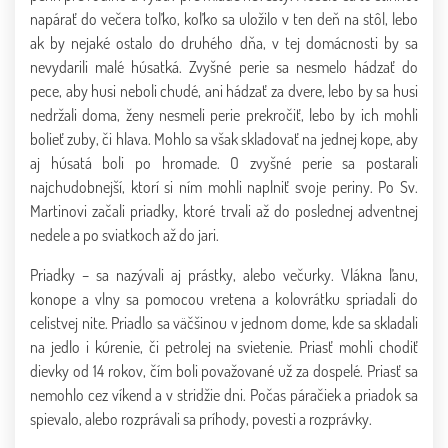
napárať do večera toľko, koľko sa uložilo v ten deň na stôl, lebo
ak by nejaké ostalo do druhého dňa, v tej domácnosti by sa
nevydarili malé húsatká. Zvyšné perie sa nesmelo hádzať do
pece, aby husi neboli chudé, ani hádzať za dvere, lebo by sa husi
nedržali doma, ženy nesmeli perie prekročiť, lebo by ich mohli
bolieť zuby, či hlava. Mohlo sa však skladovať na jednej kope, aby
aj húsatá boli po hromade. O zvyšné perie sa postarali
najchudobnejší, ktorí si ním mohli naplniť svoje periny. Po Sv.
Martinovi začali priadky, ktoré trvali až do poslednej adventnej
nedele a po sviatkoch až do jari.
Priadky – sa nazývali aj prástky, alebo večurky. Vlákna ľanu,
konope a vlny sa pomocou vretena a kolovrátku spriadali do
celistvej nite. Priadlo sa väčšinou v jednom dome, kde sa skladali
na jedlo i kúrenie, či petrolej na svietenie. Priasť mohli chodiť
dievky od 14 rokov, čím boli považované už za dospelé. Priasť sa
nemohlo cez víkend a v stridžie dni. Počas páračiek a priadok sa
spievalo, alebo rozprávali sa príhody, povesti a rozprávky.