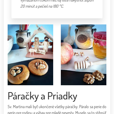
20 minút a pečieš na 180 °C.
Páračky a Priadky
Sv. Martina mali byť ukončené všetky páračky. Páralo sa perie do
perín pre rodinu a výbav pre mladé nevesty. Muselo sa to stihnúť