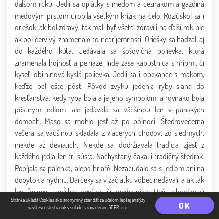
ďalšom roku. Jedli sa oplátky s medom a cesnakom a gazdiná
medovým prstom urobila všetkým krížik na čelo. Rozlúskol sa i
oriešok, ak bol zdravý, tak mali byť všetci zdraví i na ďalší rok, ale
ak bol červivý znamenalo to nepríjemnosti. Oriešky sa hádzali aj
do každého kúta. Jedávala sa šošovičná polievka, ktorá
znamenala hojnosť a peniaze. Inde zase kapustnica s hríbmi, či
kyseľ, obilninová kyslá polievka. Jedli sa i opekance s makom,
keďže bol ešte pôst. Pôvod zvyku jedenia ryby siaha do
kresťanstva, kedy ryba bola a je jeho symbolom, a rovnako bola
pôstnym jedlom, ale jedávala sa väčšinou len v panských
domoch. Mäso sa mohlo jesť až po pólnoci. Štedrovečerná
večera sa väčšinou skladala z viacerých chodov, zo siedmych,
niekde až deviatich. Niekde sa dodržiavala tradícia zjesť z
každého jedla len tri sústa. Nachystaný čakal i tradičný štedrák.
Popíjala sa pálenka, alebo hriatô. Nezabúdalo sa s jedlom ani na
dobytok a hydinu. Darčeky sa v začiatku vôbec nedávali, a ak tak
len formou jabĺčka, orieška, či medovníka. Deň zakončovali
Stránka ukladá Cookies ako anonymný zber dát za účelom lepšej analýzy
povinnou účasťou na pólnočnej omši nazývanej Utiereň.
OK
návštevnosti stránok v súlade s nariadením GDPR.
viac