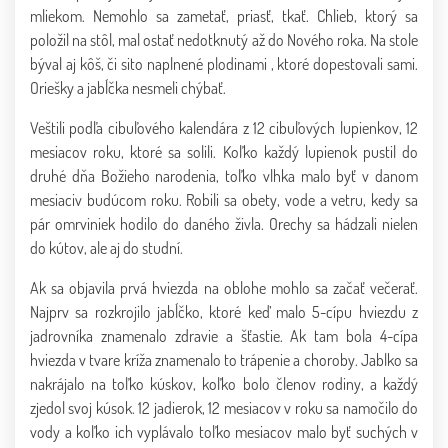
mliekom. Nemohlo sa zametať, priasť, tkať. Chlieb, ktorý sa
položil na stôl, mal ostať nedotknutý až do Nového roka. Na stole
býval aj kôš, či sito naplnené plodinami , ktoré dopestovali sami.
Oriešky a jabĺčka nesmeli chýbať.
Veštili podľa cibuľového kalendára z 12 cibuľových lupienkov, 12
mesiacov roku, ktoré sa solili. Koľko každý lupienok pustil do
druhé dňa Božieho narodenia, toľko vlhka malo byť v danom
mesiaciv budúcom roku. Robili sa obety, vode a vetru, kedy sa
pár omrviniek hodilo do daného živla. Orechy sa hádzali nielen
do kútov, ale aj do studní.
Ak sa objavila prvá hviezda na oblohe mohlo sa začať večerať.
Najprv sa rozkrojilo jabĺčko, ktoré keď malo 5-cípu hviezdu z
jadrovníka znamenalo zdravie a šťastie. Ak tam bola 4-cípa
hviezda v tvare kríža znamenalo to trápenie a choroby. Jablko sa
nakrájalo na toľko kúskov, koľko bolo členov rodiny, a každý
zjedol svoj kúsok. 12 jadierok, 12 mesiacov v roku sa namočilo do
vody a koľko ich vyplávalo toľko mesiacov malo byť suchých v