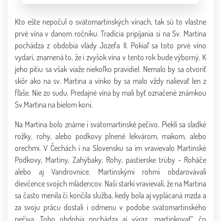
Kto ešte nepočul o svätomartinských vínach, tak sú to vlastne
prvé vína v danom ročníku. Tradícia pripíjania si na Sv. Martina
pochádza z obdobia vlády Jozefa II. Pokiaľ sa toto prvé víno
vydarí, znamená to, že i zvyšok vína v tento rok bude výborný. K
jeho pitiu sa však viaže niekoľko pravidiel. Nemalo by sa otvoriť
skôr ako na sv. Martina a vínko by sa malo vždy nalievať len z
fľaše. Nie zo sudu. Predajné vína by mali byť označené známkou
Sv.Martina na bielom koni.
Na Martina bolo známe i svätomartinské pečivo. Piekli sa sladké
rožky, rohy, alebo podkovy plnené lekvárom, makom, alebo
orechmi. V Čechách i na Slovensku sa im vravievalo Martinské
Podkovy, Martiny, Zahýbaky, Rohy, pastierske trúby - Roháče
alebo aj Vandrovnice. Martinskými rohmi obdarovávali
dievčence svojich mládencov. Naši starkí vravievali, že na Martina
sa často menila či končila služba, kedy bola aj vyplácaná mzda a
za svoju prácu dostali i odmenu v podobe svätomartinského
pečiva. Toho obdobia pochádza aj výraz „martinkovať“, čo