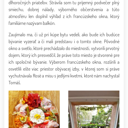
dlhoročných priateľov. Strávila som tu príjemný podvečer plný
smiechu, dobrej nálady, výborného občerstvenia a túto
atmosféru len doplnil výhľad z ich francúzskeho okna, ktorý
familiárne nazývam balkón.
Zaujímalo ma, či už pri kúpe bytu vedeli, ako bude ich budúce
bývanie vyzerať a či mali predstavu i o tomto okne. Pôvodné
okno a svetlo, ktoré prechádzalo do miestnosti, vytvorili prvotný
dojem, ktorý ich presvedčil, že práve toto miesto je stvorené pre
ich spoločné bývanie. Výberom francúzskeho okna, rozšírili a
osvetlili ešte viac priestor obývacej izby, v ktorej som si práve
vychutnávala Rosé a misu s jedlými kvetmi, ktoré nám nachystal
Tomáš.