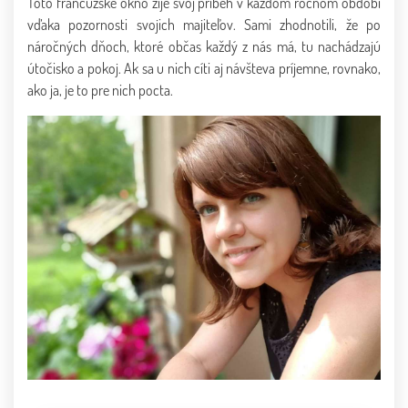
Toto francúzske okno žije svoj príbeh v každom ročnom období
vďaka pozornosti svojich majiteľov. Sami zhodnotili, že po
náročných dňoch, ktoré občas každý z nás má, tu nachádzajú
útočisko a pokoj. Ak sa u nich cíti aj návšteva príjemne, rovnako,
ako ja, je to pre nich pocta.