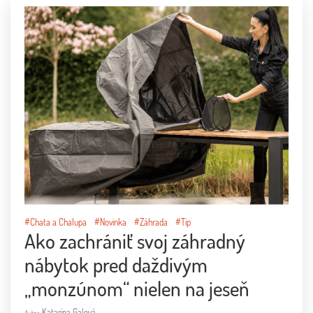
#Chata a Chalupa
#Novinka
#Záhrada
#Tip
Ako zachrániť svoj záhradný
nábytok pred daždivým
„monzúnom“ nielen na jeseň
Katarína Galová
Autor: