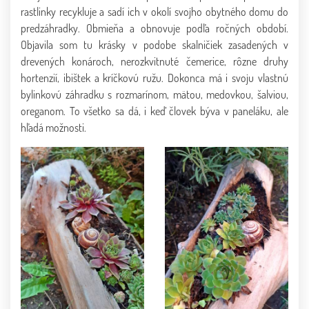
rastlinky recykluje a sadí ich v okolí svojho obytného domu do
predzáhradky. Obmieňa a obnovuje podľa ročných období.
Objavila som tu krásky v podobe skalničiek zasadených v
drevených konároch, nerozkvitnuté čemerice, rôzne druhy
hortenzií, ibištek a kríčkovú ružu. Dokonca má i svoju vlastnú
bylinkovú záhradku s rozmarínom, mätou, medovkou, šalviou,
oreganom. To všetko sa dá, i keď človek býva v paneláku, ale
hľadá možnosti.