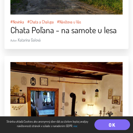
#Novinka
#Chata a Chalupa
#Návšteva u Vás
Chata Poľana - na samote u lesa
Katarína Galová
Autor:
Stránka ukladá Cookies ako anonymný zber dát za účelom lepšej analýzy
OK
návštevnosti stránok v súlade s nariadením GDPR.
viac