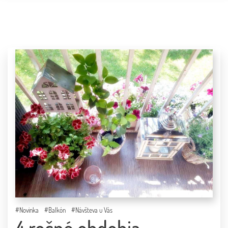
ÚVOD
BLOG
O MNE
KONTAKT
PARTNERI
#Novinka
#Balkón
#Návšteva u Vás
4 ročné obdobia