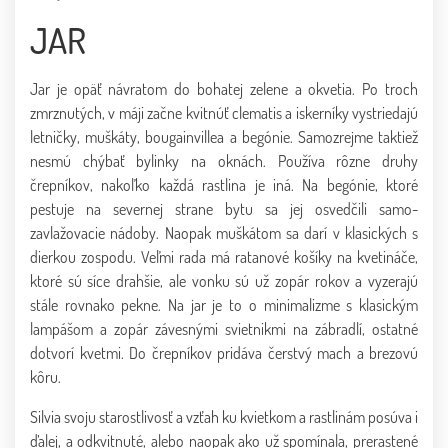
JAR
Jar je opäť návratom do bohatej zelene a okvetia. Po troch
zmrznutých, v máji začne kvitnúť clematis a iskerníky vystriedajú
letničky, muškáty, bougainvillea a begónie. Samozrejme taktiež
nesmú chýbať bylinky na oknách. Používa rôzne druhy
črepníkov, nakoľko každá rastlina je iná. Na begónie, ktoré
pestuje na severnej strane bytu sa jej osvedčili samo-
zavlažovacie nádoby. Naopak muškátom sa darí v klasických s
dierkou zospodu. Veľmi rada má ratanové košíky na kvetináče,
ktoré sú síce drahšie, ale vonku sú už zopár rokov a vyzerajú
stále rovnako pekne. Na jar je to o minimalizme s klasickým
lampášom a zopár závesnými svietnikmi na zábradlí, ostatné
dotvorí kvetmi. Do črepníkov pridáva čerstvý mach a brezovú
kôru.
Silvia svoju starostlivosť a vzťah ku kvietkom a rastlinám posúva i
ďalej, a odkvitnuté, alebo naopak ako už spomínala, prerastené