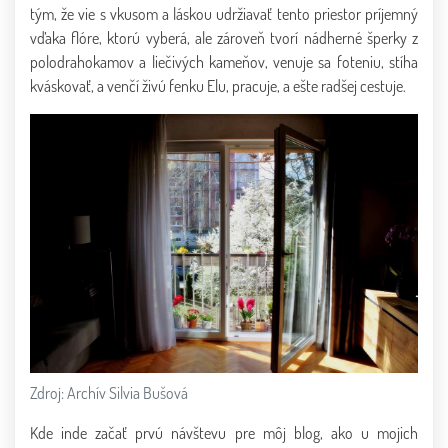
tým, že vie s vkusom a láskou udržiavať tento priestor príjemný
vďaka flóre, ktorú vyberá, ale zároveň tvorí nádherné šperky z
polodrahokamov a liečivých kameňov, venuje sa foteniu, stíha
kváskovať, a venčí živú fenku Elu, pracuje, a ešte radšej cestuje.
Zdroj: Archív Silvia Bušová
Kde inde začať prvú návštevu pre môj blog, ako u mojich