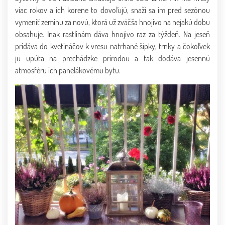
viac rokov a ich korene to dovoľujú, snaží sa im pred sezónou
vymeniť zeminu za novú, ktorá už zväčša hnojivo na nejakú dobu
obsahuje. Inak rastlinám dáva hnojivo raz za týždeň. Na jeseň
pridáva do kvetináčov k vresu natrhané šípky, trnky a čokoľvek
ju upúta na prechádzke prírodou a tak dodáva jesennú
atmosféru ich panelákovému bytu.