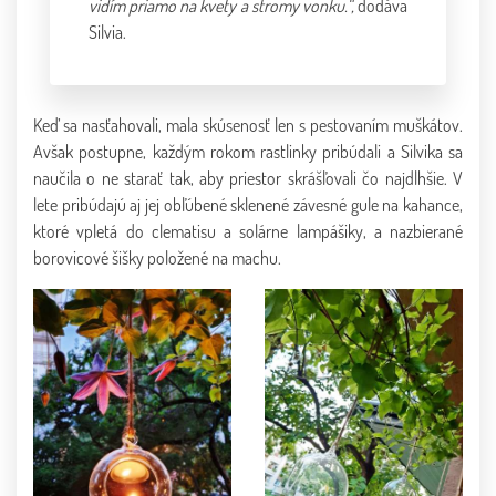
vidím priamo na kvety a stromy vonku.“,
dodáva
Silvia.
Keď sa nasťahovali, mala skúsenosť len s pestovaním muškátov.
Avšak postupne, každým rokom rastlinky pribúdali a Silvika sa
naučila o ne starať tak, aby priestor skrášľovali čo najdlhšie. V
lete pribúdajú aj jej obľúbené sklenené závesné gule na kahance,
ktoré vpletá do clematisu a solárne lampášiky, a nazbierané
borovicové šišky položené na machu.