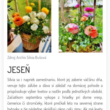
Zdroj: Archív Silvia Bušová
JESEŇ
Silvia sa i napriek zamestnaniu, ktoré jej zaberie väčšinu dňa,
venuje tejto záľube a dáva si záležať na domácej pohode a
prispôsobuje výber kvetov a rastlín podľa jednotlivých období.
Začiatkom septembra vykope z hriadky pri dome vresy,
čemerice či stromčeky, ktoré prečkali leto na severnej strane
bytovky a tie následne skrášľujú okno celú zimu. Ak má kvety