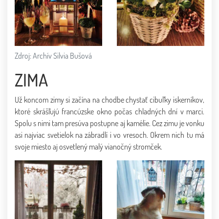
Zdroj: Archív Silvia Bušová
ZIMA
Už koncom zimy si začína na chodbe chystať cibuľky iskerníkov,
ktoré skrášľujú francúzske okno počas chladných dní v marci.
Spolu s nimi tam presúva postupne aj kamélie. Cez zimu je vonku
asi najviac svetielok na zábradlí i vo vresoch. Okrem nich tu má
svoje miesto aj osvetlený malý vianočný stromček.