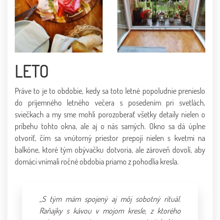
LETO
Práve to je to obdobie, kedy sa toto letné popoludnie prenieslo
do príjemného letného večera s posedením pri svetlách,
sviečkach a my sme mohli porozoberať všetky detaily nielen o
príbehu tohto okna, ale aj o nás samých. Okno sa dá úplne
otvoriť, čím sa vnútorný priestor prepojí nielen s kvetmi na
balkóne, ktoré tým obývačku dotvoria, ale zároveň dovolí, aby
domáci vnímali ročné obdobia priamo z pohodlia kresla.
„S tým mám spojený aj môj sobotný rituál.
Raňajky s kávou v mojom kresle, z ktorého