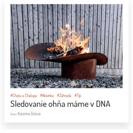
#Chata a Chalupa
#Novinka
#Záhrada
#Tip
Sledovanie ohňa máme v DNA
Katarína Galová
Autor: