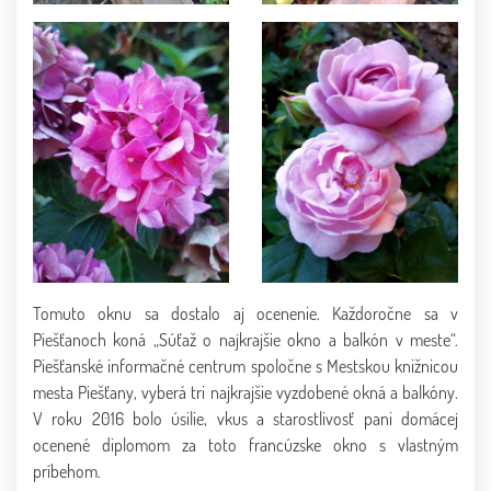
Tomuto oknu sa dostalo aj ocenenie. Každoročne sa v
Piešťanoch koná „Súťaž o najkrajšie okno a balkón v meste“.
Piešťanské informačné centrum spoločne s Mestskou knižnicou
mesta Piešťany, vyberá tri najkrajšie vyzdobené okná a balkóny.
V roku 2016 bolo úsilie, vkus a starostlivosť pani domácej
ocenené diplomom za toto francúzske okno s vlastným
príbehom.