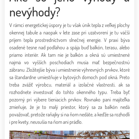
nevýhody?
V rámci energetickej úspory je tu však únik tepla z veľkej plochy
okennej tabule a naopak v lete zase pri uzatvorení je tu väčší
príjem tepla prostredníctvom slnečnej energie. V praxi býva
osadené tesne nad podlahou a spája buď balkón, terasu, alebo
priamo interiér. Ak tam nie je balkón a okná sú umiestnené
najmä vo vyšších poschodiach musia mať bezpečnostnú
zábranu. Zložitejšie býva i umiestnenie výhrevných prvkov, ktoré
sa štandardne umiestňuje v bytových domoch pod okná. Preto
treba zvážiť výrobcu, materiál a izolačné vlastnosti, ak sa
rozhodnete investovať do tohto okenného typu. Treba byť
pozorný pri výbere tieniacich prvkov. Rovnako pani majiteľka
zmieňuje, že je to malý priestor, ktorý sa za balkón nedá
považovať, pretože raňajky si na ňom nedáte, a keďže sa rozhodli
i pre kvety, neusušia na ňom ani prádlo.