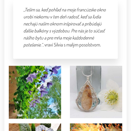
„Teším sa, keď pohľad na moje francúzske okno
urobí niekomu v ten deň radosť, keď sa ľudia
nechajú naším oknom inšpirovať a pribúdajú
ďalšie balkóny s výzdobou. Pre nás je to súčasť
nášho bytu a pre mňa moje každodenné
potešenie.“
, vraví Silvia s malým posolstvom.