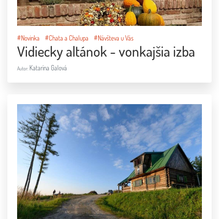
#Novinka
#Chata a Chalupa
#Návšteva u Vás
Vidiecky altánok - vonkajšia izba
Katarína Galová
Autor: