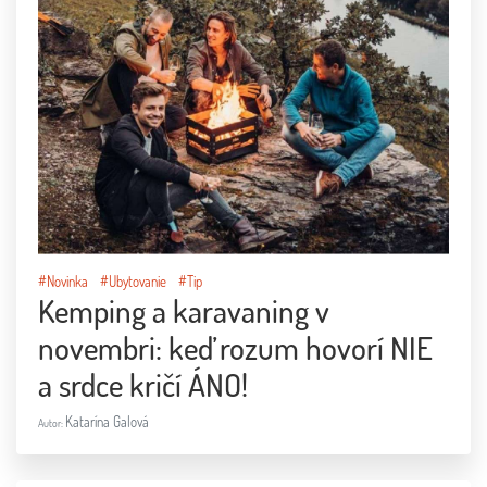
#Novinka
#Ubytovanie
#Tip
Kemping a karavaning v
novembri: keď rozum hovorí NIE
a srdce kričí ÁNO!
Katarína Galová
Autor: