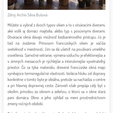
Zdroj: Archív Silvia Bušová
Môžete si vybrať z dvoch typov okien a to s otváracími dverami,
aké volili aj domáci majitelia, alebo typ s posúvnymi dverami.
Otváracie okná dávajú možnosť bezbariérového prístupu, čo je
tiež na zváženie. Prínosom francúzskych okien je väčšia
svetelnosť v miestnosti, čím sa dá ušetriť na používaní umelého
osvetlenia. Samotné vetranie, výmena vzduchu je efektívnejšia a
v zimných mesiacoch je rýchlejšie a intenzívnejšie vyvetrateľný
priestor. Čo sa týka materiálu, drevené francúzske okná majú
vynikajúce termoregulačné vlastnosti. Izolácia hluku od dopravy
konkrétne v tomto byte je ideálna, pretože sa nachádza v centre
a pri hlavnej dopravnej ceste. Zároveň však prepája celý byt s
okolím, prírodou za oknom a zeleňou, o ktorú sa v okne stará
pani domáca. Okno a jeho výhľad sa mení prostredníctvom
zmeny ročných období.