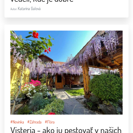
Katarína Galová
Autor:
#Novinka
#Záhrada
#Flóra
Visteria - ako ju pestovať v našich