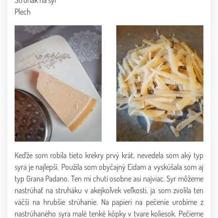
Plech
Keďže som robila tieto krekry prvý krát, nevedela som aký typ
syra je najlepší. Použila som obyčajný Eidam a vyskúšala som aj
typ Grana Padano. Ten mi chutí osobne asi najviac. Syr môžeme
nastrúhať na struháku v akejkoľvek veľkosti, ja som zvolila ten
väčší na hrubšie strúhanie. Na papieri na pečenie urobíme z
nastrúhaného syra malé tenké kôpky v tvare koliesok. Pečieme