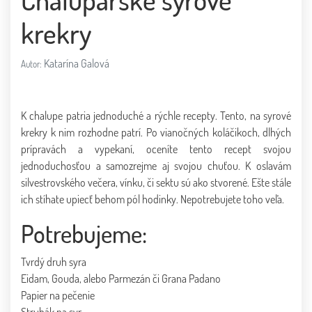
krekry
Katarína Galová
Autor:
K chalupe patria jednoduché a rýchle recepty. Tento, na syrové
krekry k nim rozhodne patrí. Po vianočných koláčikoch, dlhých
prípravách a vypekaní, oceníte tento recept svojou
jednoduchosťou a samozrejme aj svojou chuťou. K oslavám
silvestrovského večera, vínku, či sektu sú ako stvorené. Ešte stále
ich stíhate upiecť behom pól hodinky. Nepotrebujete toho veľa.
Potrebujeme:
Tvrdý druh syra
Eidam, Gouda, alebo Parmezán či Grana Padano
Papier na pečenie
Struhák na syr