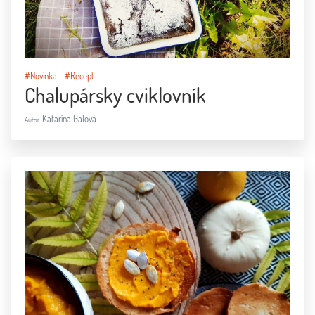
#Novinka
#Recept
Chalupársky cviklovník
Katarína Galová
Autor: