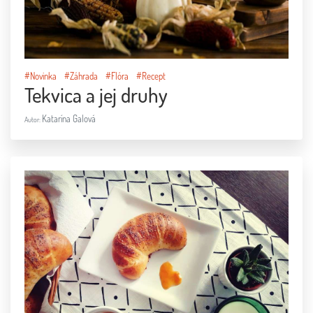
#Novinka
#Záhrada
#Flóra
#Recept
Tekvica a jej druhy
Katarína Galová
Autor: