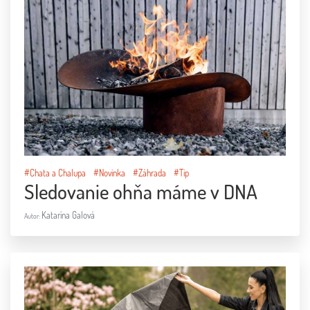
#Chata a Chalupa
#Novinka
#Záhrada
#Tip
Sledovanie ohňa máme v DNA
Katarína Galová
Autor: