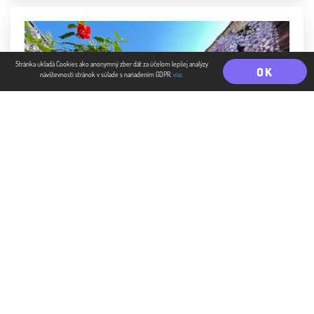
Stránka ukladá Cookies ako anonymný zber dát za účelom lepšej analýzy
OK
návštevnosti stránok v súlade s nariadením GDPR.
viac
#Novinka
#Záhrada
#Flóra
Visteria - ako ju pestovať v našich
záhradách
Katarína Galová
Autor: