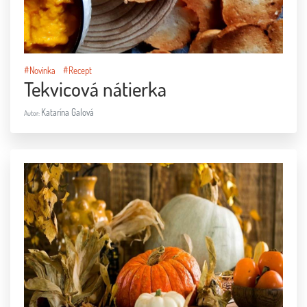
#Novinka
#Recept
Tekvicová nátierka
Katarína Galová
Autor: