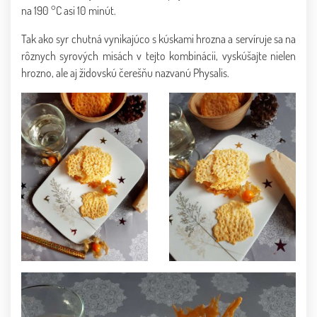
na 190 °C asi 10 minút.
Tak ako syr chutná vynikajúco s kúskami hrozna a servíruje sa na
rôznych syrových misách v tejto kombinácii, vyskúšajte nielen
hrozno, ale aj židovskú čerešňu nazvanú Physalis.