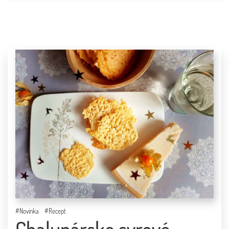
ÚVOD
BLOG
O MNE
KONTAKT
PARTNERI
#Novinka
#Recept
Chalupárske syrové