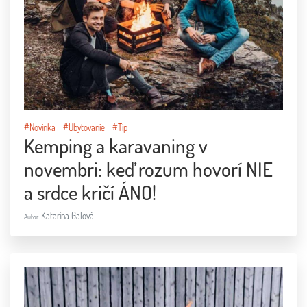
#Novinka
#Ubytovanie
#Tip
Kemping a karavaning v
novembri: keď rozum hovorí NIE
a srdce kričí ÁNO!
Katarína Galová
Autor: