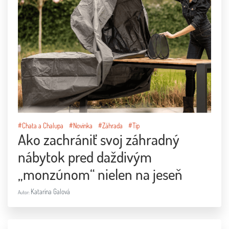
#Chata a Chalupa
#Novinka
#Záhrada
#Tip
Ako zachrániť svoj záhradný
nábytok pred daždivým
„monzúnom“ nielen na jeseň
Katarína Galová
Autor: