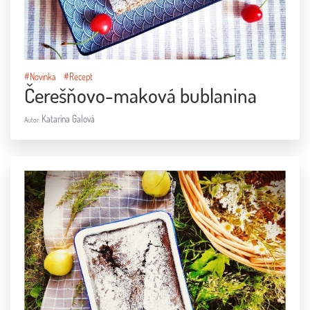
#Novinka
#Recept
Čerešňovo-maková bublanina
Katarína Galová
Autor: