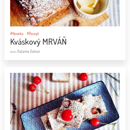
#Novinka
#Recept
Kváskový MRVÁŇ
Katarína Galová
Autor: