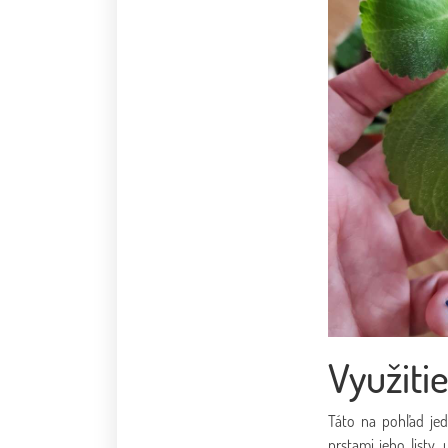
Využitie
Táto na pohľad je
prstami jeho listy,