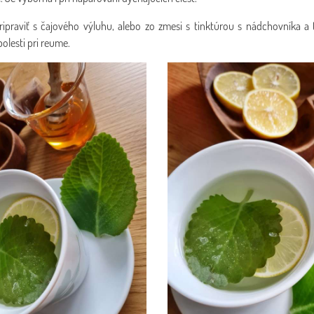
praviť s čajového výluhu, alebo zo zmesi s tinktúrou s nádchovníka a ta
bolesti pri reume.