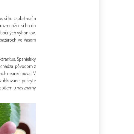
s si ho zaobstarať a
rozmnožíte si ho do
 z bočných výhonkov.
h bazároch vo Vašom
ktrantus, Španielsky
 Pochádza pôvodom z
nkach neprezimoval. V
ú zúbkované, pokryté
 popíšem u nás známy