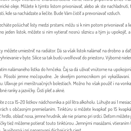
erické oleje. Môžete k týmto listom privoniavať, alebo ak ste nachladnutí, 
sti, kde sa nachádzate a liečite. Bude Vám čistiť a prevoniavať vzduch.
cháte pošúchať listy medzi prstami, môžu si k nim potom privoniavať a lieč
mo jeden lístok, môžete si ním vytierať nosnú sliznicu a tým ju upokojiť, 
sty môžete umiestniť na radiátor. Dá sa však lístok nalámať na drobno a da
yhrievanie v byte. Silice sa tak budú uvoľňovať do priestoru. Výborné niele
liatím nalámaného lístka do hrnčeka. Čaj sa dá užívať vnútorne na upokojoni
tu. Pôsobí jemne močopudne. Je skvelým pomocníkom pri vykašliavaní. Z
ku. Uľavuje pri menštruačných bolestiach. Možno ho však použiť i na vonkajš
né ranky a jazvičky. Čistí pleť a akné.
íte z cca 15-20 lístkov nádchovníka a pól litra alkoholu. Lúhujte asi 1 mes
orách s občasným premiešaním. Tinktúru si môžete kvapkať po 15 kvapkác
hrdlo, oblasť nosa, jemne hrudník, ale nie priamo pri srdci. Deťom môžete 
ičky tiež môžeme potierať touto tinktúrou. Jemnými masážami, vtieraním
 Je výborná i pri naparovaní dýchajúcich ciest.