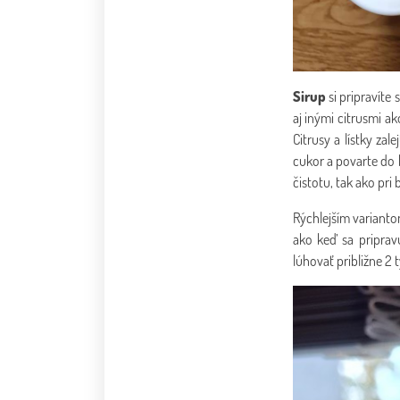
Sirup
si pripravíte
aj inými citrusmi a
Citrusy a lístky zal
cukor a povarte do k
čistotu, tak ako pri
Rýchlejším varianto
ako keď sa priprav
lúhovať približne 2 