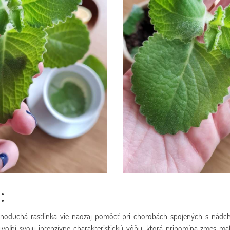
:
dnoduchá rastlinka vie naozaj pomôcť pri chorobách spojených s nádc
 uvoľní svoju intenzívne charakteristickú vôňu, ktorá pripomína zmes m