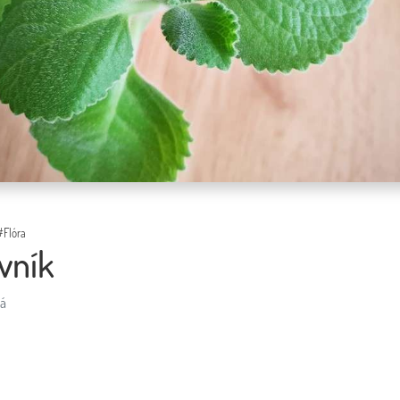
#Flóra
vník
vá