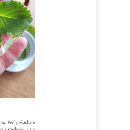
hou. Keď pošúchate
äty a medovky. Listy