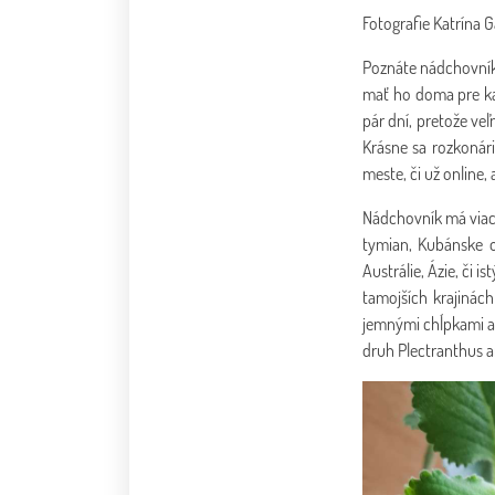
Fotografie Katrína 
Poznáte nádchovník?
mať ho doma pre ka
pár dní, pretože ve
Krásne sa rozkonár
meste, či už online,
Nádchovník má viace
tymian, Kubánske o
Austrálie, Ázie, či 
tamojších krajinách
jemnými chĺpkami a 
druh Plectranthus a