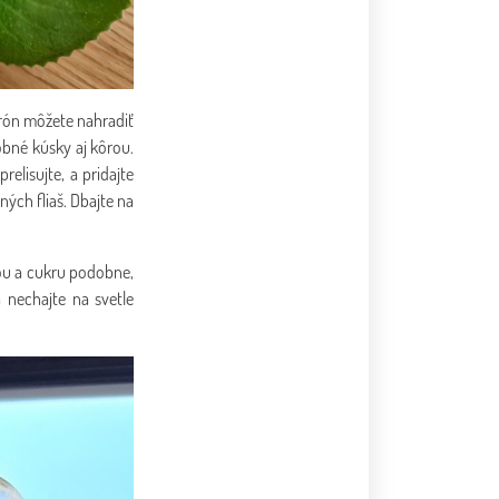
itrón môžete nahradiť
obné kúsky aj kôrou.
relisujte, a pridajte
ných fliaš. Dbajte na
žou a cukru podobne,
 nechajte na svetle