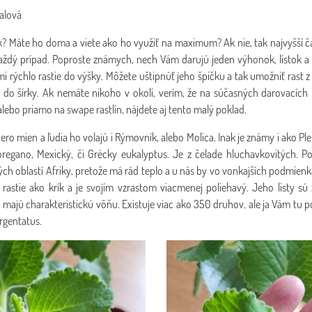
Galová
 Máte ho doma a viete ako ho využiť na maximum? Ak nie, tak najvyšší ča
ždý prípad. Poproste známych, nech Vám darujú jeden výhonok, lístok a 
ľmi rýchlo rastie do výšky. Môžete uštipnúť jeho špičku a tak umožniť rast
i do šírky. Ak nemáte nikoho v okolí, verím, že na súčasných darovacíc
 alebo priamo na swape rastlín, nájdete aj tento malý poklad.
ro mien a ľudia ho volajú i Rýmovník, alebo Molica. Inak je známy i ako Ple
regano, Mexický, či Grécky eukalyptus. Je z čelade hluchavkovitých.
istých oblastí Afriky, pretože má rád teplo a u nás by vo vonkajších podmie
 rastie ako krík a je svojím vzrastom viacmenej poliehavý. Jeho listy s
majú charakteristickú vôňu. Existuje viac ako 350 druhov, ale ja Vám tu
rgentatus.