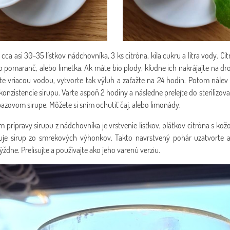
 s cca asi 30-35 lístkov nádchovníka, 3 ks citróna, kila cukru a litra vody. C
ko pomaranč, alebo limetka. Ak máte bio plody, kľudne ich nakrájajte na dr
ejte vriacou vodou, vytvorte tak výluh a zaťažte na 24 hodín. Potom nálev p
onzistencie sirupu. Varte aspoň 2 hodiny a následne prelejte do sterilizova
 bazovom sirupe. Môžete si sním ochutiť čaj, alebo limonády.
m prípravy sirupu z nádchovníka je vrstvenie lístkov, plátkov citróna s ko
uje sirup zo smrekových výhonkov. Takto navrstvený pohár uzatvorte a
týždne. Prelisujte a používajte ako jeho varenú verziu.