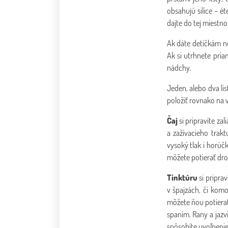
obsahujú silice – ét
dajte do tej miestno
Ak dáte detičkám ne
Ak si utrhnete pria
nádchy.
Jeden, alebo dva li
položiť rovnako na v
Čaj
si pripravíte za
a zažívacieho trak
vysoký tlak i horúč
môžete potierať drob
Tinktúru
si priprav
v špajzách, či kom
môžete ňou potierať 
spaním. Rany a jazv
spôsobíte uvoľnenie.