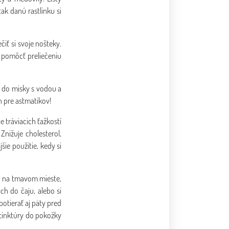
tak danú rastlinku si
iť si svoje nošteky.
a pomôcť preliečeniu
ť do misky s vodou a
n pre astmatikov!
e tráviacich ťažkostí
nižuje cholesterol,
ie použitie, kedy si
iac na tmavom mieste,
h do čaju, alebo si
potierať aj päty pred
 tinktúry do pokožky